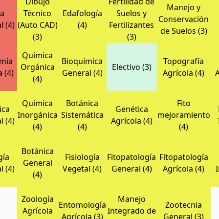
Dibujo
Fertilidad de
Manejo y
ca
Técnico
Edafología
Suelos y
Conservación
 (4)
(Auto CAD)
(4)
Fertilizantes
de Suelos (3)
(3)
(3)
Química
mía
Bioquímica
Topografía
Orgánica
Electivo (3)
 (4)
General (4)
Agrícola (4)
A
(4)
Química
Botánica
Fito
ica
Genética
Inorgánica
Sistemática
mejoramiento
 (4)
Agrícola (4)
(4)
(4)
(4)
Botánica
gía
Fisiología
Fitopatología
Fitopatología
General
 (4)
Vegetal (4)
General (4)
Agrícola (4)
I
(4)
Zoología
Manejo
Entomología
Zootecnia
Agrícola
Integrado de
Agrícola (3)
General (3)