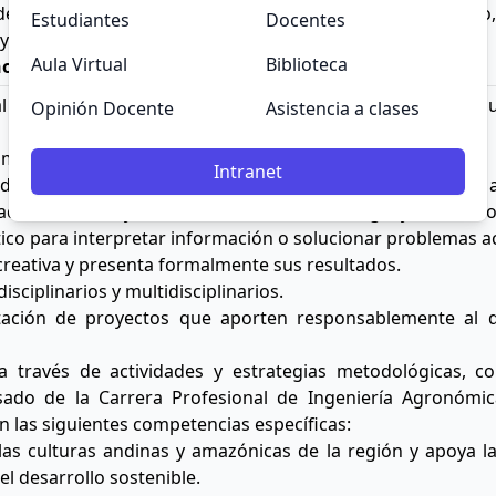
 políticas y estrategias de desarrollo social y científic
Estudiantes
Docentes
l y económica nos plantea.
Aula Virtual
Biblioteca
nomo Tropical
l Intercultural de Quillabamba, independientemente de s
Opinión Docente
Asistencia a clases
e manera autónoma y permanente.
Intranet
dana, reconociendo y respetando la diversidad cultural, la
, coherencia y consistencia, usando un lenguaje formal, or
ico para interpretar información o solucionar problemas ac
y creativa y presenta formalmente sus resultados.
sciplinarios y multidisciplinarios.
ación de proyectos que aporten responsablemente al desa
 a través de actividades y estrategias metodológicas, 
sado de la Carrera Profesional de Ingeniería Agronómica
n las siguientes competencias específicas:
s culturas andinas y amazónicas de la región y apoya la 
el desarrollo sostenible.